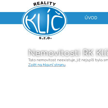
ÚVOD
Nemovitosti RK Klí
Tato nemovitost neexistuje, již nejspíš byla s
Zpět na hlavní stranu
.