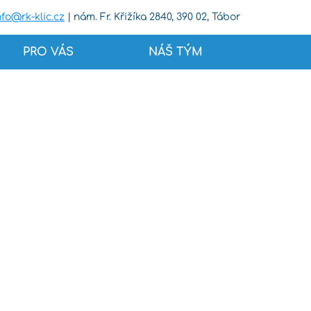
nfo@
rk-klic.cz
| nám. Fr. Křižíka 2840, 390 02, Tábor
PRO VÁS
NÁŠ TÝM