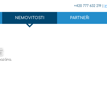
+420 777 632 219 |
i
NEMOVITOSTI
PARTNEŘI
č
mazána.