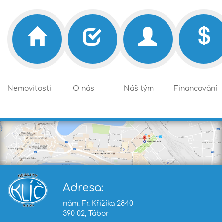
Nemovitosti
O nás
Náš tým
Financování
Adresa:
nám. Fr. Křižíka 2840
390 02, Tábor